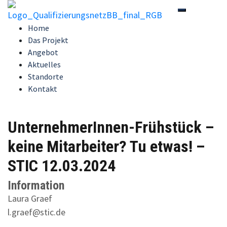
Zum
Toggle-Men
Inhalt
Home
springen
Das Projekt
Angebot
Aktuelles
Standorte
Kontakt
UnternehmerInnen-Frühstück –
keine Mitarbeiter? Tu etwas! –
STIC 12.03.2024
Information
Laura Graef
l.graef@stic.de